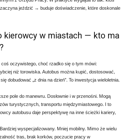
zaczyna jeździć → buduje doświadczenie, które doskonale
 kierowcy w miastach — kto ma
?
 coś oczywistego, choć rzadko się o tym mówi:
ybciej niż torowiska. Autobus można kupić, dostosować,
się dobudować „z dnia na dzień”. To inwestycja wieloletnia.
ksze pole do manewru. Dosłownie i w przenośni. Mogą
ozów turystycznych, transportu międzymiastowego. I to
rowcy autobusu daje perspektywę na inne ścieżki kariery,
 Bardziej wyspecjalizowany. Mniej mobilny. Mimo że wielu
zalność tras, brak korków, poczucie pracy w