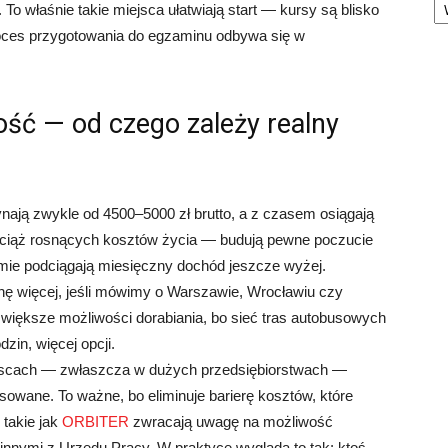
o właśnie takie miejsca ułatwiają start — kursy są blisko
roces przygotowania do egzaminu odbywa się w
ość — od czego zależy realny
ają zwykle od 4500–5000 zł brutto, a z czasem osiągają
wciąż rosnących kosztów życia — budują pewne poczucie
premie podciągają miesięczny dochód jeszcze wyżej.
nę więcej, jeśli mówimy o Warszawie, Wrocławiu czy
większe możliwości dorabiania, bo sieć tras autobusowych
zin, więcej opcji.
ejscach — zwłaszcza w dużych przedsiębiorstwach —
sowane. To ważne, bo eliminuje barierę kosztów, które
 takie jak
ORBITER
zwracają uwagę na możliwość
innymi z Urzędu Pracy. W praktyce wygląda to tak: ktoś