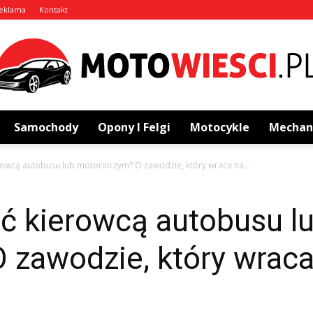
eklama
Kontakt
Samochody
Opony I Felgi
Motocykle
Mechan
MotoWiesci.pl
rowcą autobusu lub motorniczym? O zawodzie, który wraca na...
ć kierowcą autobusu l
zawodzie, który wraca 