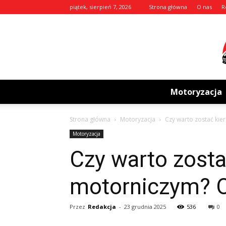
piątek, sierpień 7, 2026
Strona główna
O nas
R
Motoryzacja
Strona główna
Motoryzacja
Czy warto zostać kie
Motoryzacja
Czy warto zosta
motorniczym? O 
Przez
Redakcja
-
23 grudnia 2025
536
0