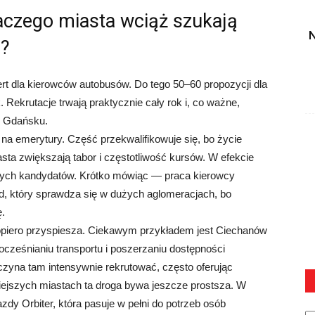
laczego miasta wciąż szukają
N
h?
rt dla kierowców autobusów. Do tego 50–60 propozycji dla
 Rekrutacje trwają praktycznie cały rok i, co ważne,
y Gdańsku.
na emerytury. Część przekwalifikowuje się, bo życie
sta zwiększają tabor i częstotliwość kursów. W efekcie
owych kandydatów. Krótko mówiąc — praca kierowcy
ód, który sprawdza się w dużych aglomeracjach, bo
ę.
 dopiero przyspiesza. Ciekawym przykładem jest Ciechanów
wocześnianiu transportu i poszerzaniu dostępności
czyna tam intensywnie rekrutować, często oferując
iejszych miastach ta droga bywa jeszcze prostsza. W
zdy Orbiter, która pasuje w pełni do potrzeb osób
Ka