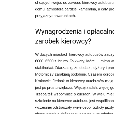
chcących wejść do zawodu kierowcy autobusu. T
domu, atmosfera bardziej kameralna, a cały p
przyjaznych warunkach.
Wynagrodzenia i opłacaln
zarobek kierowcy?
W dużych miastach kierowcy autobusów zaczyn
6000–6500 zł brutto. To kwoty, które — mimo 
stabilności. Zdarza się, że dodatki, dyżury i 
Motorniczy zarabiają podobnie. Czasem odrobi
Krakowie. Jednak to kierowcy autobusów mają 
jest po prostu większa. Więcej zadań, więcej god
Trzeba też wspomnieć o kursach. W wielu mi
szkolenie na kierowcę autobusu jest współfinan
wcześniej odstraszały wiele osób. Szkoły jazdy
skorzystania z dofinansowania na kurs między 