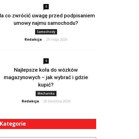
0
a co zwrócić uwagę przed podpisaniem
umowy najmu samochodu?
Samochody
Redakcja
-
26 maja 2026
0
Najlepsze koła do wózków
magazynowych – jak wybrać i gdzie
kupić?
Mechanika
Redakcja
-
28 kwietnia 2026
Kategorie
tegorie