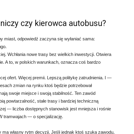
niczy czy kierowca autobusu?
zeby miast, odpowiedź zaczyna się wyłaniać sama:
ugo.
ej. Wchłania nowe trasy bez wielkich inwestycji. Otwiera
ie. A to, w polskich warunkach, oznacza coś bardzo
j ofert. Więcej premii. Lepszą politykę zatrudnienia. I —
sach zmian na rynku ktoś będzie potrzebował
ają swoje miejsce i swoją stabilność. Ten zawód
ą powtarzalność, stałe trasy i bardziej techniczną
zej — liczba dostępnych stanowisk jest mniejsza i rośnie
 W tramwajach — o specjalizację.
 ma własny rytm decyzji. Jeśli jednak ktoś szuka zawodu,