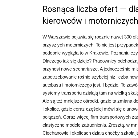
Rosnąca liczba ofert — d
kierowców i motorniczyc
W Warszawie pojawia się rocznie nawet 300 ofe
przyszłych motorniczych. To nie jest przypadek.
podobnie wygląda to w Krakowie, Poznaniu cz
Dlaczego tak się dzieje? Pracownicy odchodzą 
przynosi nowe scenariusze. A jednocześnie mia
zapotrzebowanie rośnie szybciej niż liczba n
autobusu i motorniczego jest. I będzie. To zaw
systemy transportu działają tam na wielką skal
Ale są też mniejsze ośrodki, gdzie ta zmiana
i okolice, gdzie coraz częściej mówi się o uno
połączeń. Coraz więcej firm transportowych za
elastyczne modele zatrudnienia. Zresztą, w mn
Ciechanowie i okolicach działa choćby szkoła ja