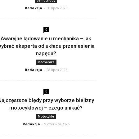
Samochody
Redakcja
-
30 lipca 2026
0
Awaryjne lądowanie u mechanika – jak
ybrać eksperta od układu przeniesienia
napędu?
Mechanika
Redakcja
-
28 lipca 2026
0
Najczęstsze błędy przy wyborze bielizny
motocyklowej – czego unikać?
Motocykle
Redakcja
-
9 czerwca 2026