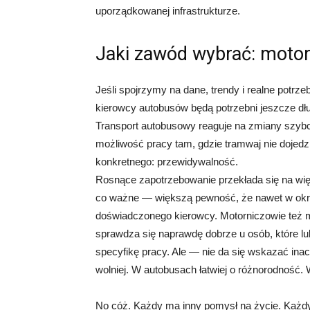
uporządkowanej infrastrukturze.
Jaki zawód wybrać: motor
Jeśli spojrzymy na dane, trendy i realne potr
kierowcy autobusów będą potrzebni jeszcze dł
Transport autobusowy reaguje na zmiany szybci
możliwość pracy tam, gdzie tramwaj nie dojedz
konkretnego: przewidywalność.
Rosnące zapotrzebowanie przekłada się na więce
co ważne — większą pewność, że nawet w okre
doświadczonego kierowcy. Motorniczowie też m
sprawdza się naprawdę dobrze u osób, które lubi
specyfikę pracy. Ale — nie da się wskazać inac
wolniej. W autobusach łatwiej o różnorodność.
No cóż. Każdy ma inny pomysł na życie. Każdy