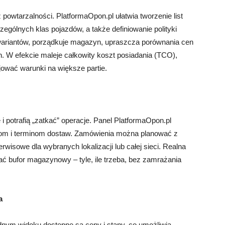
powtarzalności. PlatformaOpon.pl ułatwia tworzenie list
ególnych klas pojazdów, a także definiowanie polityki
wariantów, porządkuje magazyn, upraszcza porównania cen
. W efekcie maleje całkowity koszt posiadania (TCO),
jować warunki na większe partie.
potrafią „zatkać” operacje. Panel PlatformaOpon.pl
som i terminom dostaw. Zamówienia można planować z
wisowe dla wybranych lokalizacji lub całej sieci. Realna
ć bufor magazynowy – tyle, ile trzeba, bez zamrażania
a
dnym widoku dostępne są ceny i stany, co umożliwia