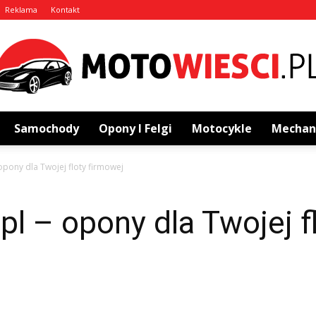
Reklama
Kontakt
Samochody
Opony I Felgi
Motocykle
Mechan
MotoWiesci.pl
pony dla Twojej floty firmowej
l – opony dla Twojej f