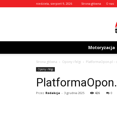
niedziela, sierpień 9, 2026
Strona główna
O nas
Motoryzacja
Strona główna
Opony i felgi
PlatformaOpon.pl – o
Opony i felgi
PlatformaOpon.p
Przez
Redakcja
-
3 grudnia 2025
426
0