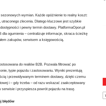
 i sezonowych wymian. Każde opóźnienie to realny koszt:
 utraconego zlecenia. Dlatego kluczowe jest szybkie
 dostępności i pewny termin dostawy. PlatformaOpon.pl
dla ogumienia – centralizuje informacje, skraca ścieżkę
ziałem zakupów, serwisem a księgowością.
stosowana do realiów B2B. Pozwala filtrować po
onie, typie pojazdu i zastosowaniu. Wyniki prezentują
ością i przewidywanym terminem dostawy, dzięki czemu
flotowej i – gdy trzeba – od razu wskazać zaakceptowany
 serwisie i przyspiesza powrót pojazdu na trasę.
Ka
ej błędów