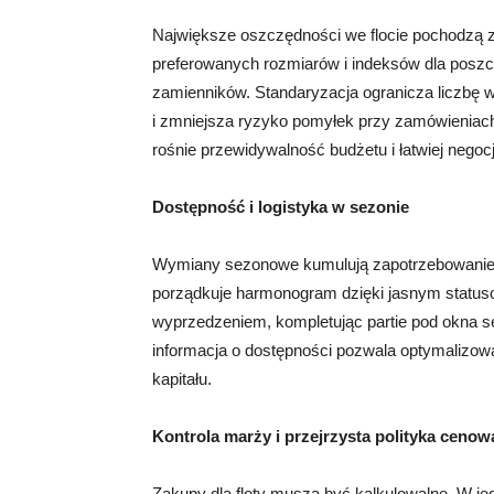
Największe oszczędności we flocie pochodzą z 
preferowanych rozmiarów i indeksów dla poszcz
zamienników. Standaryzacja ogranicza liczbę 
i zmniejsza ryzyko pomyłek przy zamówieniach
rośnie przewidywalność budżetu i łatwiej negoc
Dostępność i logistyka w sezonie
Wymiany sezonowe kumulują zapotrzebowanie i 
porządkuje harmonogram dzięki jasnym statu
wyprzedzeniem, kompletując partie pod okna ser
informacja o dostępności pozwala optymalizowa
kapitału.
Kontrola marży i przejrzysta polityka cenow
Zakupy dla floty muszą być kalkulowalne. W je