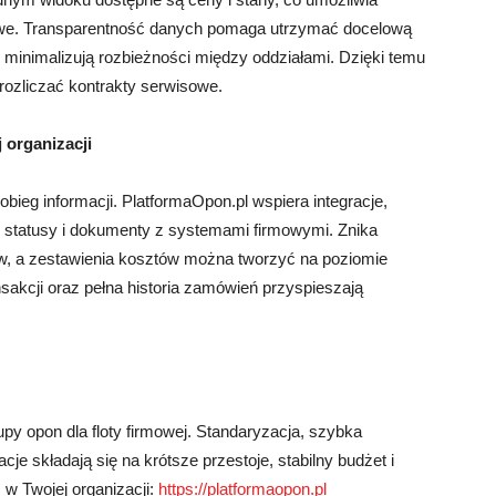
owe. Transparentność danych pomaga utrzymać docelową
minimalizują rozbieżności między oddziałami. Dzięki temu
rozliczać kontrakty serwisowe.
 organizacji
ieg informacji. PlatformaOpon.pl wspiera integracje,
, statusy i dokumenty z systemami firmowymi. Znika
ów, a zestawienia kosztów można tworzyć na poziomie
ransakcji oraz pełna historia zamówień przyspieszają
py opon dla floty firmowej. Standaryzacja, szybka
cje składają się na krótsze przestoje, stabilny budżet i
w Twojej organizacji:
https://platformaopon.pl