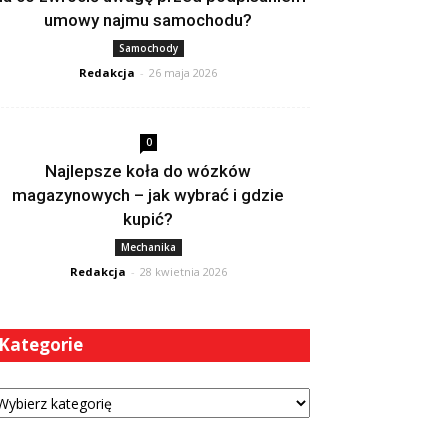
umowy najmu samochodu?
Samochody
Redakcja
-
26 maja 2026
0
Najlepsze koła do wózków
magazynowych – jak wybrać i gdzie
kupić?
Mechanika
Redakcja
-
28 kwietnia 2026
Kategorie
tegorie