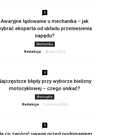
0
Awaryjne lądowanie u mechanika – jak
ybrać eksperta od układu przeniesienia
napędu?
Mechanika
Redakcja
-
28 lipca 2026
0
Najczęstsze błędy przy wyborze bielizny
motocyklowej – czego unikać?
Motocykle
Redakcja
-
9 czerwca 2026
0
a co zwrócić uwagę przed podpisaniem