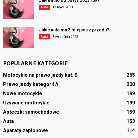
Jakie auto do 50 tys 2023 rok?
11 lipca 2023
Auta
Jakie auto ma 3 miejsca z przodu?
5 września 2023
Auta
POPULARNE KATEGORIE
Motocykle na prawo jazdy kat. B
265
Prawo jazdy kategorii A
200
Nowe motocykle
199
Używane motocykle
199
Apteczki samochodowe
159
Auta
153
Aparaty zapłonowe
114