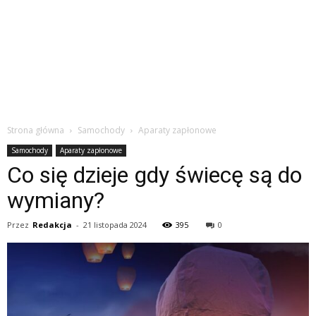
Strona główna
Samochody
Aparaty zapłonowe
Samochody
Aparaty zapłonowe
Co się dzieje gdy świecę są do
wymiany?
Przez
Redakcja
-
21 listopada 2024
395
0