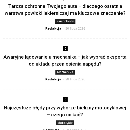
Tarcza ochronna Twojego auta – dlaczego ostatnia
warstwa powłoki lakierniczej ma kluczowe znaczenie?
Samochody
Redakcja
-
30 lipca 2026
0
Awaryjne lądowanie u mechanika – jak wybrać eksperta
od układu przeniesienia napędu?
Mechanika
Redakcja
-
28 lipca 2026
0
Najczęstsze błędy przy wyborze bielizny motocyklowej
– czego unikać?
Motocykle
Redakcja
-
9 czerwca 2026