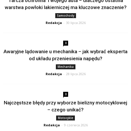
Tarcza ochronna Twojego auta – dlaczego ostatnia
warstwa powłoki lakierniczej ma kluczowe znaczenie?
Samochody
Redakcja
-
30 lipca 2026
0
Awaryjne lądowanie u mechanika – jak wybrać eksperta
od układu przeniesienia napędu?
Mechanika
Redakcja
-
28 lipca 2026
0
Najczęstsze błędy przy wyborze bielizny motocyklowej
– czego unikać?
Motocykle
Redakcja
-
9 czerwca 2026