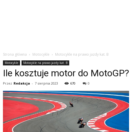
Strona główna
Motocykle
Motocykle na prawo jazdy kat. B
Motocykle
Motocykle na prawo jazdy kat. B
Ile kosztuje motor do MotoGP?
Przez
Redakcja
-
7 sierpnia 2023
670
0