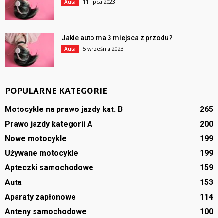
11 lipca 2023
Auta
Jakie auto ma 3 miejsca z przodu?
5 września 2023
Auta
POPULARNE KATEGORIE
Motocykle na prawo jazdy kat. B
265
Prawo jazdy kategorii A
200
Nowe motocykle
199
Używane motocykle
199
Apteczki samochodowe
159
Auta
153
Aparaty zapłonowe
114
Anteny samochodowe
100