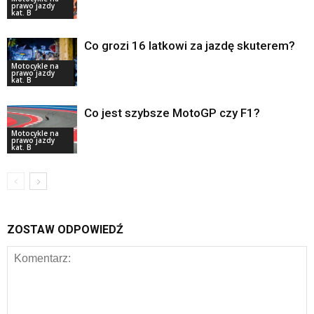
prawo jazdy
kat. B
Co grozi 16 latkowi za jazdę skuterem?
Motocykle na
prawo jazdy
kat. B
Co jest szybsze MotoGP czy F1?
Motocykle na
prawo jazdy
kat. B
ZOSTAW ODPOWIEDŹ