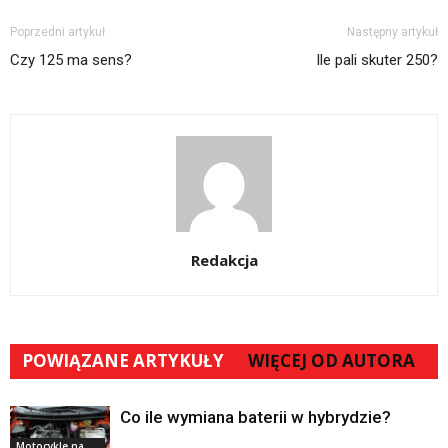
Poprzedni artykuł
Następny artykuł
Czy 125 ma sens?
Ile pali skuter 250?
Redakcja
POWIĄZANE ARTYKUŁY
WIĘCEJ OD AUTORA
Co ile wymiana baterii w hybrydzie?
Motocykle na