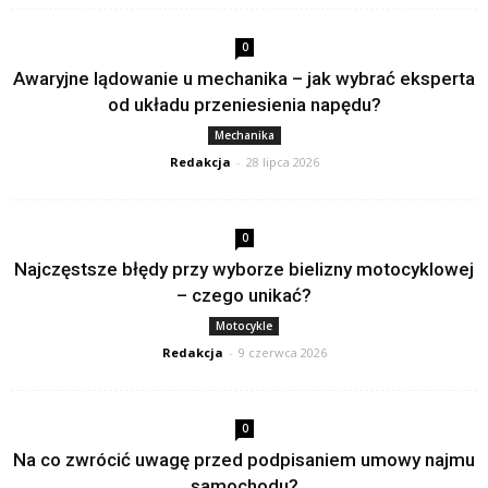
0
Awaryjne lądowanie u mechanika – jak wybrać eksperta
od układu przeniesienia napędu?
Mechanika
Redakcja
-
28 lipca 2026
0
Najczęstsze błędy przy wyborze bielizny motocyklowej
– czego unikać?
Motocykle
Redakcja
-
9 czerwca 2026
0
Na co zwrócić uwagę przed podpisaniem umowy najmu
samochodu?