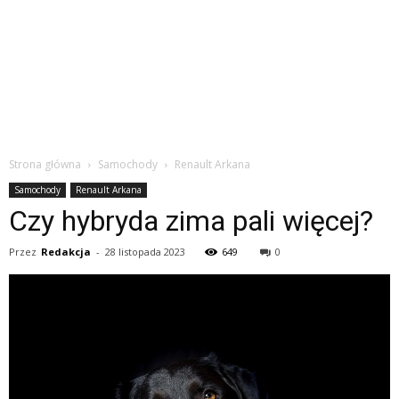
Strona główna
Samochody
Renault Arkana
Samochody
Renault Arkana
Czy hybryda zima pali więcej?
Przez
Redakcja
-
28 listopada 2023
649
0