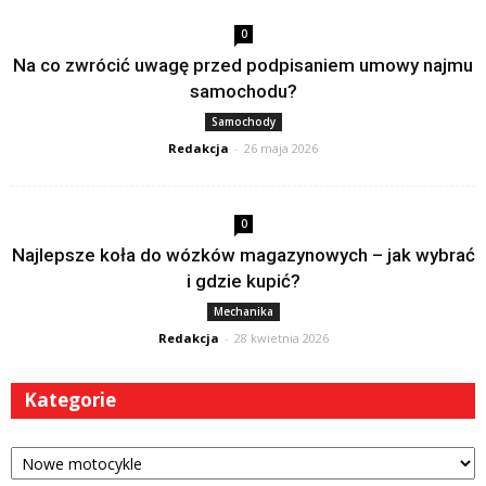
0
Na co zwrócić uwagę przed podpisaniem umowy najmu
samochodu?
Samochody
Redakcja
-
26 maja 2026
0
Najlepsze koła do wózków magazynowych – jak wybrać
i gdzie kupić?
Mechanika
Redakcja
-
28 kwietnia 2026
Kategorie
Kategorie