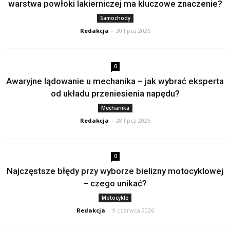
warstwa powłoki lakierniczej ma kluczowe znaczenie?
Samochody
Redakcja
-
30 lipca 2026
0
Awaryjne lądowanie u mechanika – jak wybrać eksperta
od układu przeniesienia napędu?
Mechanika
Redakcja
-
28 lipca 2026
0
Najczęstsze błędy przy wyborze bielizny motocyklowej
– czego unikać?
Motocykle
Redakcja
-
9 czerwca 2026